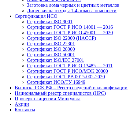
Заготовка лома черных и цветных металлов
Лицензия на отходы 1-4- класса опасности
Сертификация ИСО
Сертификат ISO 9001
Сертификат ГОСТ Р ИСО 14001 — 2016
Сертификат ГОСТ Р ИСО 45001 — 2020
Сертификат ISO 22000 (HACCP)
Сертификат ISO 22301
Сертификат ISO 28000
Сертификат ISO 50001
Сертификат ISO/IEC 27001
Сертификат ГОСТ Р ИСО 13485 — 2011
Сертификат ГОСТ Р ИСО/МЭК 20000
Сертификат ГОСТ РВ 0015-002-2020
Сертификат ИСО/ТУ 16949
Выписка РСК.РФ – Реестр сведений о квалификации
Национальный реестр специалистов (НРС)
Проверка лицензии Минкульта
Акции
Контакты