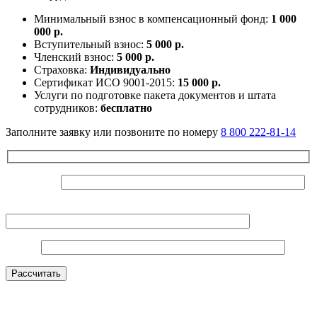
Минимальный взнос в компенсационный фонд:
1 000
000 р.
Вступительный взнос:
5 000 р.
Членский взнос:
5 000 р.
Страховка:
Индивидуально
Сертификат ИСО 9001-2015:
15 000 р.
Услуги по подготовке пакета документов и штата
сотрудников:
бесплатно
Заполните заявку или позвоните по номеру
8 800 222-81-14
Ваше Имя*
Контактный телефон*
E-mail*
Оставьте это поле пустым.
Рассчитать
Нажимая на кнопку, вы даете согласие на
обработку
персональных данных