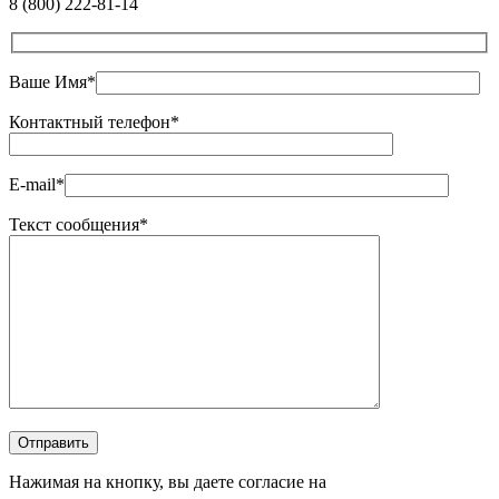
8 (800) 222-81-14
Ваше Имя*
Контактный телефон*
E-mail*
Текст сообщения*
Оставьте это поле пустым.
Отправить
Нажимая на кнопку, вы даете согласие на
обработку