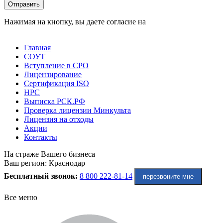
Оставьте это поле пустым.
Отправить
Нажимая на кнопку, вы даете согласие на
обработку
персональных данных
Главная
СОУТ
Вступление в СРО
Лицензирование
Сертификация ISO
НРС
Выписка РСК.РФ
Проверка лицензии Минкульта
Лицензия на отходы
Акции
Контакты
На страже Вашего бизнеса
Ваш регион:
Краснодар
Бесплатный звонок:
8 800 222-81-14
перезвоните мне
Все меню