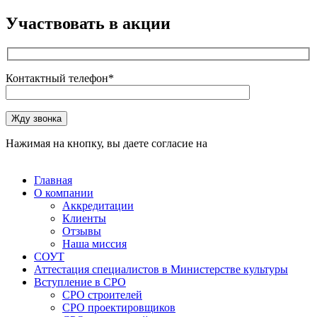
Участвовать в акции
Контактный телефон*
Оставьте это поле пустым.
Жду звонка
Нажимая на кнопку, вы даете согласие на
обработку
персональных данных
Главная
О компании
Аккредитации
Клиенты
Отзывы
Наша миссия
СОУТ
Аттестация специалистов в Министерстве культуры
Вступление в СРО
СРО строителей
СРО проектировщиков