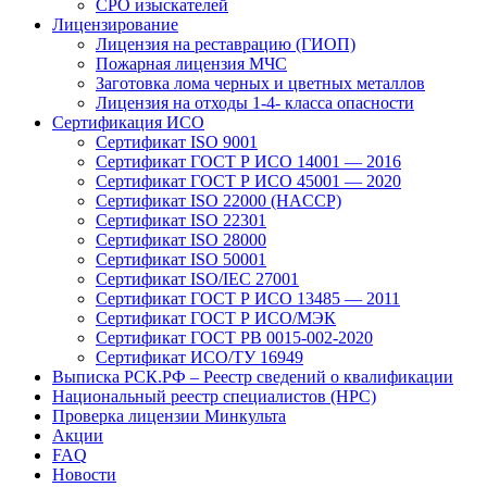
СРО изыскателей
Лицензирование
Лицензия на реставрацию (ГИОП)
Пожарная лицензия МЧС
Заготовка лома черных и цветных металлов
Лицензия на отходы 1-4- класса опасности
Сертификация ИСО
Сертификат ISO 9001
Сертификат ГОСТ Р ИСО 14001 — 2016
Сертификат ГОСТ Р ИСО 45001 — 2020
Сертификат ISO 22000 (HACCP)
Сертификат ISO 22301
Сертификат ISO 28000
Сертификат ISO 50001
Сертификат ISO/IEC 27001
Сертификат ГОСТ Р ИСО 13485 — 2011
Сертификат ГОСТ Р ИСО/МЭК
Сертификат ГОСТ РВ 0015-002-2020
Сертификат ИСО/ТУ 16949
Выписка РСК.РФ – Реестр сведений о квалификации
Национальный реестр специалистов (НРС)
Проверка лицензии Минкульта
Акции
FAQ
Новости