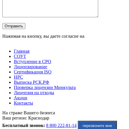
Оставьте это поле пустым.
Отправить
Нажимая на кнопку, вы даете согласие на
обработку
персональных данных
Главная
СОУТ
Вступление в СРО
Лицензирование
Сертификация ISO
НРС
Выписка РСК.РФ
Проверка лицензии Минкульта
Лицензия на отходы
Акции
Контакты
На страже Вашего бизнеса
Ваш регион:
Краснодар
Бесплатный звонок:
8 800 222-81-14
перезвоните мне