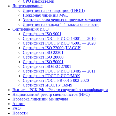
СРО изыскателей
Лицензирование
Лицензия на реставрацию (ГИОП)
Пожарная лицензия МЧС
Заготовка лома черных и цветных металлов
Лицензия на отходы 1-4- класса опасности
Сертификация ИСО
Сертификат ISO 9001
Сертификат ГОСТ Р ИСО 14001 — 2016
Сертификат ГОСТ Р ИСО 45001 — 2020
Сертификат ISO 22000 (HACCP)
Сертификат ISO 22301
Сертификат ISO 28000
Сертификат ISO 50001
Сертификат ISO/IEC 27001
Сертификат ГОСТ Р ИСО 13485 — 2011
Сертификат ГОСТ Р ИСО/МЭК
Сертификат ГОСТ РВ 0015-002-2020
Сертификат ИСО/ТУ 16949
Выписка РСК.РФ – Реестр сведений о квалификации
Национальный реестр специалистов (НРС)
Проверка лицензии Минкульта
Акции
FAQ
Новости