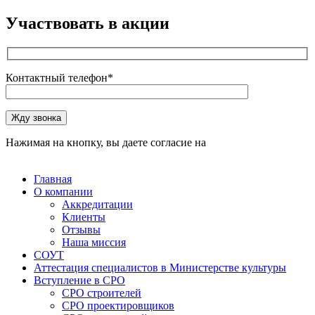
Участвовать в акции
Контактный телефон*
Оставьте это поле пустым.
Жду звонка
Нажимая на кнопку, вы даете согласие на
обработку
персональных данных
Главная
О компании
Аккредитации
Клиенты
Отзывы
Наша миссия
СОУТ
Аттестация специалистов в Министерстве культуры
Вступление в СРО
СРО строителей
СРО проектировщиков