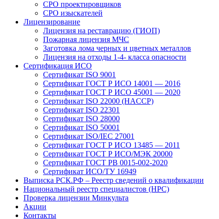
СРО проектировщиков
СРО изыскателей
Лицензирование
Лицензия на реставрацию (ГИОП)
Пожарная лицензия МЧС
Заготовка лома черных и цветных металлов
Лицензия на отходы 1-4- класса опасности
Сертификация ИСО
Сертификат ISO 9001
Сертификат ГОСТ Р ИСО 14001 — 2016
Сертификат ГОСТ Р ИСО 45001 — 2020
Сертификат ISO 22000 (HACCP)
Сертификат ISO 22301
Сертификат ISO 28000
Сертификат ISO 50001
Сертификат ISO/IEC 27001
Сертификат ГОСТ Р ИСО 13485 — 2011
Сертификат ГОСТ Р ИСО/МЭК 20000
Сертификат ГОСТ РВ 0015-002-2020
Сертификат ИСО/ТУ 16949
Выписка РСК.РФ – Реестр сведений о квалификации
Национальный реестр специалистов (НРС)
Проверка лицензии Минкульта
Акции
Контакты