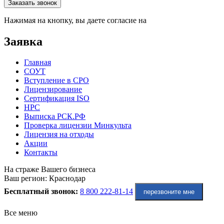
Оставьте это поле пустым.
Заказать звонок
Нажимая на кнопку, вы даете согласие на
обработку персональ
Заявка
Главная
СОУТ
Вступление в СРО
Лицензирование
Сертификация ISO
НРС
Выписка РСК.РФ
Проверка лицензии Минкульта
Лицензия на отходы
Акции
Контакты
На страже Вашего бизнеса
Ваш регион:
Краснодар
Бесплатный звонок:
8 800 222-81-14
перезвоните мне
Все меню