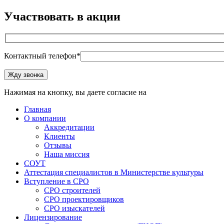
Участвовать в акции
Контактный телефон*
Оставьте это поле пустым.
Жду звонка
Нажимая на кнопку, вы даете согласие на
обработку персональ
Главная
О компании
Аккредитации
Клиенты
Отзывы
Наша миссия
СОУТ
Аттестация специалистов в Министерстве культуры
Вступление в СРО
СРО строителей
СРО проектировщиков
СРО изыскателей
Лицензирование