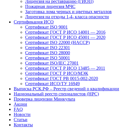
Лицензия на реставрацию (ГИОП)
Пожарная лицензия МЧС
Заготовка лома черных и цветных металлов
Лицензия на отходы 1-4- класса опасности
Сертификация ИСО
Сертификат ISO 9001
Сертификат ГОСТ Р ИСО 14001 — 2016
Сертификат ГОСТ Р ИСО 45001 — 2020
Сертификат ISO 22000 (HACCP)
Сертификат ISO 22301
Сертификат ISO 28000
Сертификат ISO 50001
Сертификат ISO/IEC 27001
Сертификат ГОСТ Р ИСО 13485 — 2011
Сертификат ГОСТ Р ИСО/МЭК
Сертификат ГОСТ РВ 0015-002-2020
Сертификат ИСО/ТУ 16949
Выписка РСК.РФ – Реестр сведений о квалификации
Национальный реестр специалистов (НРС)
Проверка лицензии Минкульта
Акции
FAQ
Новости
Статьи
Контакты