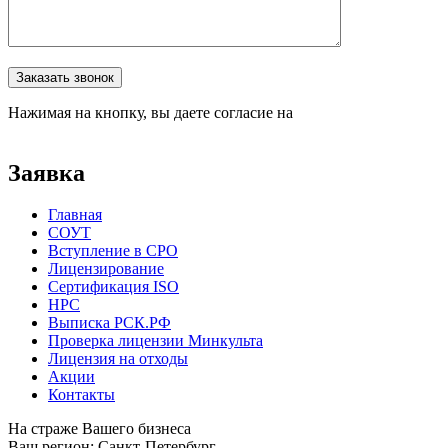
Оставьте это поле пустым.
Заказать звонок
Нажимая на кнопку, вы даете согласие на
обработку
персональных данных
Заявка
Главная
СОУТ
Вступление в СРО
Лицензирование
Сертификация ISO
НРС
Выписка РСК.РФ
Проверка лицензии Минкульта
Лицензия на отходы
Акции
Контакты
На страже Вашего бизнеса
Ваш регион:
Санкт-Петербург