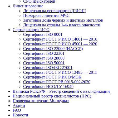
СРО изыскателей
Лицензирование
Лицензия на реставрацию (ГИОП)
Пожарная лицензия МЧС
Заготовка лома черных и цветных металлов
Лицензия на отходы 1-4- класса опасности
Сертификация ИСО
Сертификат ISO 9001
Сертификат ГОСТ Р ИСО 14001 — 2016
Сертификат ГОСТ Р ИСО 45001 — 2020
Сертификат ISO 22000 (HACCP)
Сертификат ISO 22301
Сертификат ISO 28000
Сертификат ISO 50001
Сертификат ISO/IEC 27001
Сертификат ГОСТ Р ИСО 13485 — 2011
Сертификат ГОСТ Р ИСО/МЭК
Сертификат ГОСТ РВ 0015-002-2020
Сертификат ИСО/ТУ 16949
Выписка РСК.РФ – Реестр сведений о квалификации
Национальный реестр специалистов (НРС)
Проверка лицензии Минкульта
Акции
FAQ
Новости