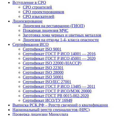
Вступление в СРО
СРО строителей
СРО проектировщиков
СРО изыскателей
Лицензирование
Лицензия на реставрацию (ГИОП)
Пожарная лицензия МЧС
Заготовка лома черных и цветных металлов
Лицензия на отходы 1-4- класса опасности
Сертификация ИСО
Сертификат ISO 9001
Сертификат ГОСТ Р ИСО 14001 — 2016
Сертификат ГОСТ Р ИСО 45001 — 2020
Сертификат ISO 22000 (HACCP)
Сертификат ISO 22301
Сертификат ISO 28000
Сертификат ISO 50001
Сертификат ISO/IEC 27001
Сертификат ГОСТ Р ИСО 13485 — 2011
Сертификат ГОСТ Р ИСО/МЭК 20000
Сертификат ГОСТ РВ 0015-002-2020
Сертификат ИСО/ТУ 16949
Выписка РСК.РФ – Реестр сведений о квалификации
Национальный реестр специалистов (НРС)
Проверка лицензии Минкульта