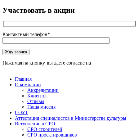
Участвовать в акции
Контактный телефон*
Оставьте это поле пустым.
Жду звонка
Нажимая на кнопку, вы даете согласие на
обработку
персональных данных
Главная
О компании
Аккредитации
Клиенты
Отзывы
Наша миссия
СОУТ
Аттестация специалистов в Министерстве культуры
Вступление в СРО
СРО строителей
СРО проектировщиков