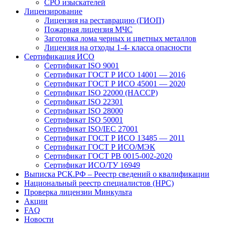
СРО изыскателей
Лицензирование
Лицензия на реставрацию (ГИОП)
Пожарная лицензия МЧС
Заготовка лома черных и цветных металлов
Лицензия на отходы 1-4- класса опасности
Сертификация ИСО
Сертификат ISO 9001
Сертификат ГОСТ Р ИСО 14001 — 2016
Сертификат ГОСТ Р ИСО 45001 — 2020
Сертификат ISO 22000 (HACCP)
Сертификат ISO 22301
Сертификат ISO 28000
Сертификат ISO 50001
Сертификат ISO/IEC 27001
Сертификат ГОСТ Р ИСО 13485 — 2011
Сертификат ГОСТ Р ИСО/МЭК
Сертификат ГОСТ РВ 0015-002-2020
Сертификат ИСО/ТУ 16949
Выписка РСК.РФ – Реестр сведений о квалификации
Национальный реестр специалистов (НРС)
Проверка лицензии Минкульта
Акции
FAQ
Новости