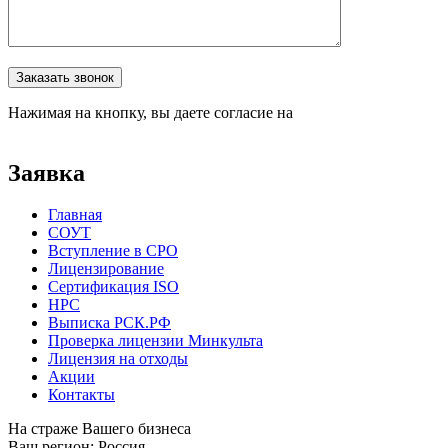
Оставьте это поле пустым.
Заказать звонок
Нажимая на кнопку, вы даете согласие на
обработку
персональных данных
Заявка
Главная
СОУТ
Вступление в СРО
Лицензирование
Сертификация ISO
НРС
Выписка РСК.РФ
Проверка лицензии Минкульта
Лицензия на отходы
Акции
Контакты
На страже Вашего бизнеса
Ваш регион:
Россия