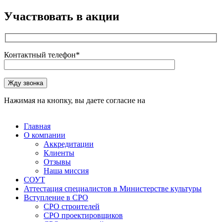
Участвовать в акции
Контактный телефон*
Оставьте это поле пустым.
Жду звонка
Нажимая на кнопку, вы даете согласие на
обработку
персональных данных
Главная
О компании
Аккредитации
Клиенты
Отзывы
Наша миссия
СОУТ
Аттестация специалистов в Министерстве культуры
Вступление в СРО
СРО строителей
СРО проектировщиков