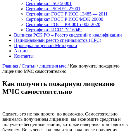
Сертификат ISO 50001
Сертификат ISO/IEC 27001
Сертификат ГОСТ Р ИСО 13485 — 2011
Сертификат ГОСТ Р ИСО/МЭК 20000
Сертификат ГОСТ РВ 0015-002-2020
Сертификат ИСО/ТУ 16949
Выписка РСК.РФ – Реестр сведений о квалификации
Национальный реестр специалистов (НРС)
Проверка лицензии Минкульта
Акции
Контакты
Главная
/
Статьи
/
лицензия мчс
/
Как получить пожарную
лицензию МЧС самостоятельно
Как получить пожарную лицензию
МЧС самостоятельно
Сделать это не так просто, но возможно. Самостоятельно
занимаясь получением лицензии, вы экономите средства и
получаете бесценные знания, которые наверняка пригодятся в
будущем. Ведь через год, два и три года после получения