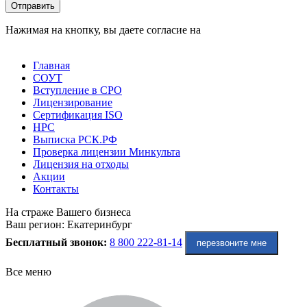
Оставьте это поле пустым.
Отправить
Нажимая на кнопку, вы даете согласие на
обработку
персональных данных
Главная
СОУТ
Вступление в СРО
Лицензирование
Сертификация ISO
НРС
Выписка РСК.РФ
Проверка лицензии Минкульта
Лицензия на отходы
Акции
Контакты
На страже Вашего бизнеса
Ваш регион:
Екатеринбург
Бесплатный звонок:
8 800 222-81-14
перезвоните мне
Все меню