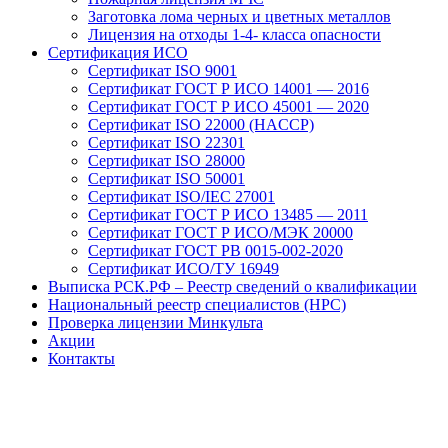
Заготовка лома черных и цветных металлов
Лицензия на отходы 1-4- класса опасности
Сертификация ИСО
Сертификат ISO 9001
Сертификат ГОСТ Р ИСО 14001 — 2016
Сертификат ГОСТ Р ИСО 45001 — 2020
Сертификат ISO 22000 (HACCP)
Сертификат ISO 22301
Сертификат ISO 28000
Сертификат ISO 50001
Сертификат ISO/IEC 27001
Сертификат ГОСТ Р ИСО 13485 — 2011
Сертификат ГОСТ Р ИСО/МЭК 20000
Сертификат ГОСТ РВ 0015-002-2020
Сертификат ИСО/ТУ 16949
Выписка РСК.РФ – Реестр сведений о квалификации
Национальный реестр специалистов (НРС)
Проверка лицензии Минкульта
Акции
Контакты