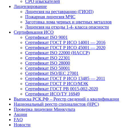
СРО изыскателей
Лицензирование
Лицензия на реставрацию (ГИОП)
Пожарная лицензия МЧС
Заготовка лома черных и цветных металлов
Лицензия на отходы 1-4- класса опасности
Сертификация ИСО
Сертификат ISO 9001
Сертификат ГОСТ Р ИСО 14001 — 2016
Сертификат ГОСТ Р ИСО 45001 — 2020
Сертификат ISO 22000 (HACCP)
Сертификат ISO 22301
Сертификат ISO 28000
Сертификат ISO 50001
Сертификат ISO/IEC 27001
Сертификат ГОСТ Р ИСО 13485 — 2011
Сертификат ГОСТ Р ИСО/МЭК
Сертификат ГОСТ РВ 0015-002-2020
Сертификат ИСО/ТУ 16949
Выписка РСК.РФ – Реестр сведений о квалификации
Национальный реестр специалистов (НРС)
Проверка лицензии Минкульта
Акции
FAQ
Новости