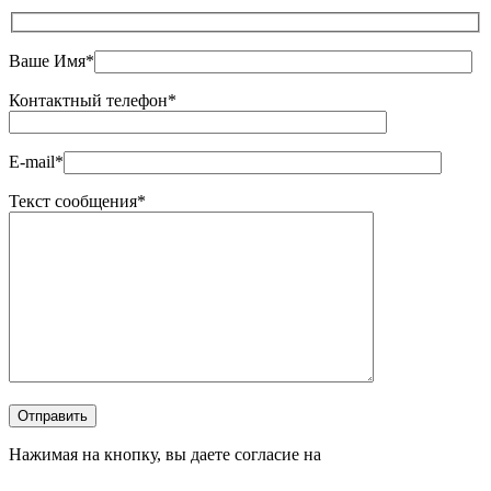
Ваше Имя*
Контактный телефон*
E-mail*
Текст сообщения*
Оставьте это поле пустым.
Отправить
Нажимая на кнопку, вы даете согласие на
обработку
персональных данных