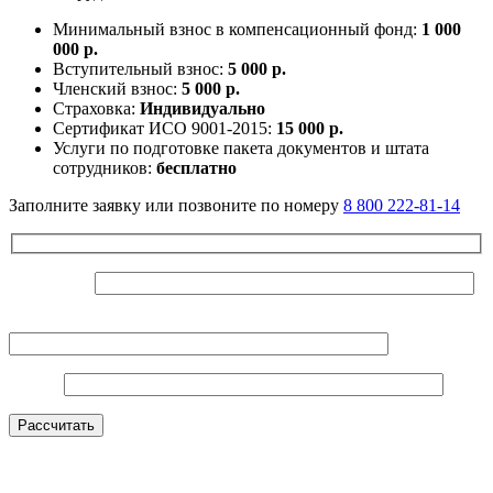
Минимальный взнос в компенсационный фонд:
1 000
000 р.
Вступительный взнос:
5 000 р.
Членский взнос:
5 000 р.
Страховка:
Индивидуально
Сертификат ИСО 9001-2015:
15 000 р.
Услуги по подготовке пакета документов и штата
сотрудников:
бесплатно
Заполните заявку или позвоните по номеру
8 800 222-81-14
Ваше Имя*
Контактный телефон*
E-mail*
Оставьте это поле пустым.
Рассчитать
Нажимая на кнопку, вы даете согласие на
обработку
персональных данных