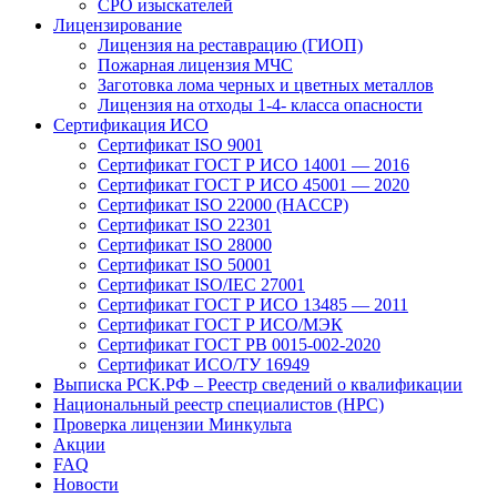
СРО изыскателей
Лицензирование
Лицензия на реставрацию (ГИОП)
Пожарная лицензия МЧС
Заготовка лома черных и цветных металлов
Лицензия на отходы 1-4- класса опасности
Сертификация ИСО
Сертификат ISO 9001
Сертификат ГОСТ Р ИСО 14001 — 2016
Сертификат ГОСТ Р ИСО 45001 — 2020
Сертификат ISO 22000 (HACCP)
Сертификат ISO 22301
Сертификат ISO 28000
Сертификат ISO 50001
Сертификат ISO/IEC 27001
Сертификат ГОСТ Р ИСО 13485 — 2011
Сертификат ГОСТ Р ИСО/МЭК
Сертификат ГОСТ РВ 0015-002-2020
Сертификат ИСО/ТУ 16949
Выписка РСК.РФ – Реестр сведений о квалификации
Национальный реестр специалистов (НРС)
Проверка лицензии Минкульта
Акции
FAQ
Новости