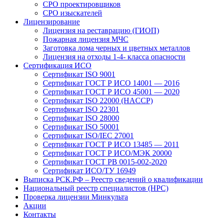
СРО проектировщиков
СРО изыскателей
Лицензирование
Лицензия на реставрацию (ГИОП)
Пожарная лицензия МЧС
Заготовка лома черных и цветных металлов
Лицензия на отходы 1-4- класса опасности
Сертификация ИСО
Сертификат ISO 9001
Сертификат ГОСТ Р ИСО 14001 — 2016
Сертификат ГОСТ Р ИСО 45001 — 2020
Сертификат ISO 22000 (HACCP)
Сертификат ISO 22301
Сертификат ISO 28000
Сертификат ISO 50001
Сертификат ISO/IEC 27001
Сертификат ГОСТ Р ИСО 13485 — 2011
Сертификат ГОСТ Р ИСО/МЭК 20000
Сертификат ГОСТ РВ 0015-002-2020
Сертификат ИСО/ТУ 16949
Выписка РСК.РФ – Реестр сведений о квалификации
Национальный реестр специалистов (НРС)
Проверка лицензии Минкульта
Акции
Контакты