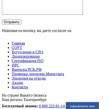
Оставьте это поле пустым.
Отправить
Нажимая на кнопку, вы даете согласие на
обработку
персональных данных
Главная
СОУТ
Вступление в СРО
Лицензирование
Сертификация ISO
НРС
Выписка РСК.РФ
Проверка лицензии Минкульта
Лицензия на отходы
Акции
Контакты
На страже Вашего бизнеса
Ваш регион:
Екатеринбург
Бесплатный звонок:
8 800 222-81-14
перезвоните мне