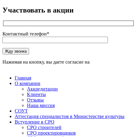
Участвовать в акции
Контактный телефон*
Оставьте это поле пустым.
Жду звонка
Нажимая на кнопку, вы даете согласие на
обработку
персональных данных
Главная
О компании
Аккредитации
Клиенты
Отзывы
Наша миссия
СОУТ
Аттестация специалистов в Министерстве культуры
Вступление в СРО
СРО строителей
СРО проектировщиков