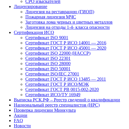
СРО изыскателей
Лицензирование
Лицензия на реставрацию (ГИОП)
Пожарная лицензия МЧС
Заготовка лома черных и цветных металлов
Лицензия на отходы 1-4- класса опасности
Сертификация ИСО
Сертификат ISO 9001
Сертификат ГОСТ Р ИСО 14001 — 2016
Сертификат ГОСТ Р ИСО 45001 — 2020
Сертификат ISO 22000 (HACCP)
Сертификат ISO 22301
Сертификат ISO 28000
Сертификат ISO 50001
Сертификат ISO/IEC 27001
Сертификат ГОСТ Р ИСО 13485 — 2011
Сертификат ГОСТ Р ИСО/МЭК
Сертификат ГОСТ РВ 0015-002-2020
Сертификат ИСО/ТУ 16949
Выписка РСК.РФ – Реестр сведений о квалификации
Национальный реестр специалистов (НРС)
Проверка лицензии Минкульта
Акции
FAQ
Новости