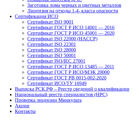
Заготовка лома черных и цветных металлов
Лицензия на отходы 1-4- класса опасности
Сертификация ИСО
Сертификат ISO 9001
Сертификат ГОСТ Р ИСО 14001 — 2016
Сертификат ГОСТ Р ИСО 45001 — 2020
Сертификат ISO 22000 (HACCP)
Сертификат ISO 22301
Сертификат ISO 28000
Сертификат ISO 50001
Сертификат ISO/IEC 27001
Сертификат ГОСТ Р ИСО 13485 — 2011
Сертификат ГОСТ Р ИСО/МЭК 20000
Сертификат ГОСТ РВ 0015-002-2020
Сертификат ИСО/ТУ 16949
Выписка РСК.РФ – Реестр сведений о квалификации
Национальный реестр специалистов (НРС)
Проверка лицензии Минкульта
Акции
Контакты