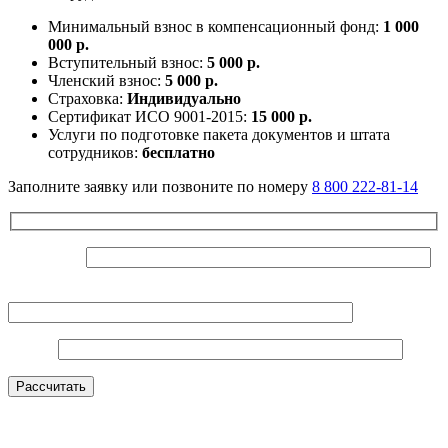
Минимальный взнос в компенсационный фонд:
1 000
000 р.
Вступительный взнос:
5 000 р.
Членский взнос:
5 000 р.
Страховка:
Индивидуально
Сертификат ИСО 9001-2015:
15 000 р.
Услуги по подготовке пакета документов и штата
сотрудников:
бесплатно
Заполните заявку или позвоните по номеру
8 800 222-81-14
Ваше Имя*
Контактный телефон*
E-mail*
Оставьте это поле пустым.
Рассчитать
Нажимая на кнопку, вы даете согласие на
обработку
персональных данных