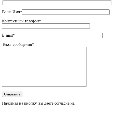
Ваше Имя*
Контактный телефон*
E-mail*
Текст сообщения*
Оставьте это поле пустым.
Отправить
Нажимая на кнопку, вы даете согласие на
обработку
персональных данных