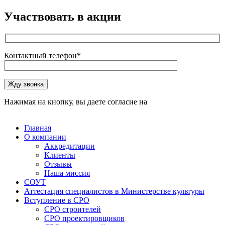
Участвовать в акции
Контактный телефон*
Оставьте это поле пустым.
Жду звонка
Нажимая на кнопку, вы даете согласие на
обработку
персональных данных
Главная
О компании
Аккредитации
Клиенты
Отзывы
Наша миссия
СОУТ
Аттестация специалистов в Министерстве культуры
Вступление в СРО
СРО строителей
СРО проектировщиков