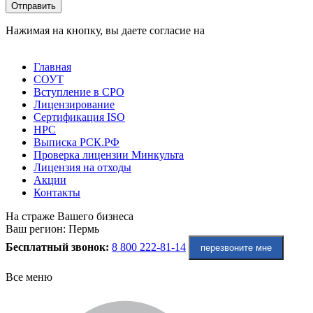
Оставьте это поле пустым.
Отправить
Нажимая на кнопку, вы даете согласие на
обработку
персональных данных
Главная
СОУТ
Вступление в СРО
Лицензирование
Сертификация ISO
НРС
Выписка РСК.РФ
Проверка лицензии Минкульта
Лицензия на отходы
Акции
Контакты
На страже Вашего бизнеса
Ваш регион:
Пермь
Бесплатный звонок:
8 800 222-81-14
перезвоните мне
Все меню