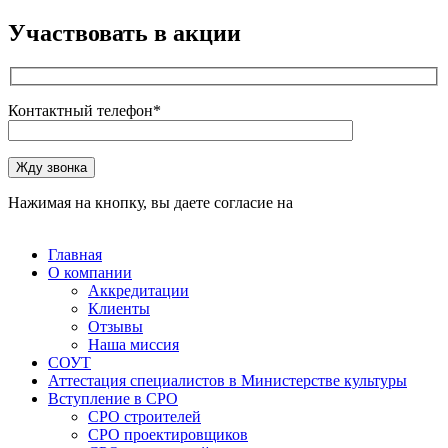
Участвовать в акции
Контактный телефон*
Оставьте это поле пустым.
Жду звонка
Нажимая на кнопку, вы даете согласие на
обработку
персональных данных
Главная
О компании
Аккредитации
Клиенты
Отзывы
Наша миссия
СОУТ
Аттестация специалистов в Министерстве культуры
Вступление в СРО
СРО строителей
СРО проектировщиков