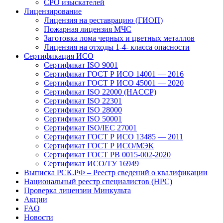
СРО изыскателей
Лицензирование
Лицензия на реставрацию (ГИОП)
Пожарная лицензия МЧС
Заготовка лома черных и цветных металлов
Лицензия на отходы 1-4- класса опасности
Сертификация ИСО
Сертификат ISO 9001
Сертификат ГОСТ Р ИСО 14001 — 2016
Сертификат ГОСТ Р ИСО 45001 — 2020
Сертификат ISO 22000 (HACCP)
Сертификат ISO 22301
Сертификат ISO 28000
Сертификат ISO 50001
Сертификат ISO/IEC 27001
Сертификат ГОСТ Р ИСО 13485 — 2011
Сертификат ГОСТ Р ИСО/МЭК
Сертификат ГОСТ РВ 0015-002-2020
Сертификат ИСО/ТУ 16949
Выписка РСК.РФ – Реестр сведений о квалификации
Национальный реестр специалистов (НРС)
Проверка лицензии Минкульта
Акции
FAQ
Новости