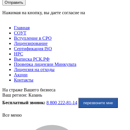
Оставьте это поле пустым.
Отправить
Нажимая на кнопку, вы даете согласие на
обработку
персональных данных
Главная
СОУТ
Вступление в СРО
Лицензирование
Сертификация ISO
НРС
Выписка РСК.РФ
Проверка лицензии Минкульта
Лицензия на отходы
Акции
Контакты
На страже Вашего бизнеса
Ваш регион:
Казань
Бесплатный звонок:
8 800 222-81-14
перезвоните мне
Все меню