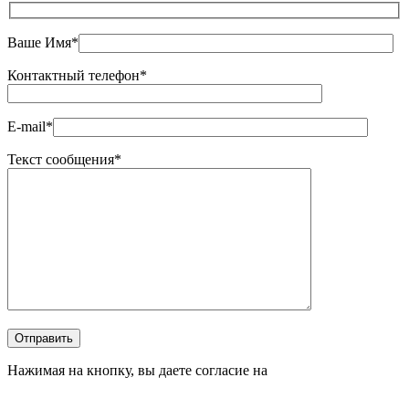
Ваше Имя*
Контактный телефон*
E-mail*
Текст сообщения*
Оставьте это поле пустым.
Отправить
Нажимая на кнопку, вы даете согласие на
обработку
персональных данных