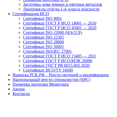
Заготовка лома черных и цветных металлов
Лицензия на отходы 1-4- класса опасности
Сертификация ИСО
Сертификат ISO 9001
Сертификат ГОСТ Р ИСО 14001 — 2016
Сертификат ГОСТ Р ИСО 45001 — 2020
Сертификат ISO 22000 (HACCP)
Сертификат ISO 22301
Сертификат ISO 28000
Сертификат ISO 50001
Сертификат ISO/IEC 27001
Сертификат ГОСТ Р ИСО 13485 — 2011
Сертификат ГОСТ Р ИСО/МЭК 20000
Сертификат ГОСТ РВ 0015-002-2020
Сертификат ИСО/ТУ 16949
Выписка РСК.РФ – Реестр сведений о квалификации
Национальный реестр специалистов (НРС)
Проверка лицензии Минкульта
Акции
Контакты