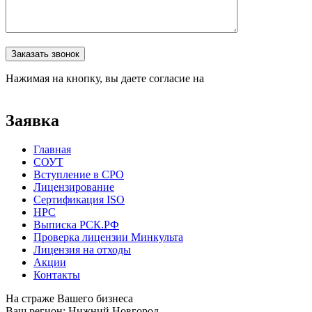
Оставьте это поле пустым.
Заказать звонок
Нажимая на кнопку, вы даете согласие на
обработку
персональных данных
Заявка
Главная
СОУТ
Вступление в СРО
Лицензирование
Сертификация ISO
НРС
Выписка РСК.РФ
Проверка лицензии Минкульта
Лицензия на отходы
Акции
Контакты
На страже Вашего бизнеса
Ваш регион:
Нижний Новгород