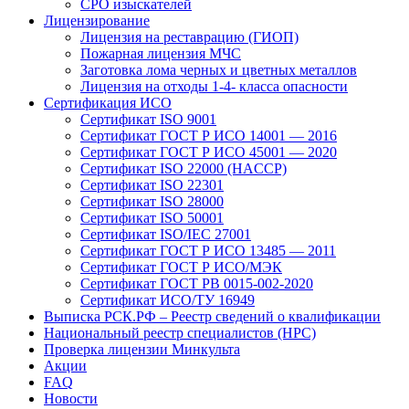
СРО изыскателей
Лицензирование
Лицензия на реставрацию (ГИОП)
Пожарная лицензия МЧС
Заготовка лома черных и цветных металлов
Лицензия на отходы 1-4- класса опасности
Сертификация ИСО
Сертификат ISO 9001
Сертификат ГОСТ Р ИСО 14001 — 2016
Сертификат ГОСТ Р ИСО 45001 — 2020
Сертификат ISO 22000 (HACCP)
Сертификат ISO 22301
Сертификат ISO 28000
Сертификат ISO 50001
Сертификат ISO/IEC 27001
Сертификат ГОСТ Р ИСО 13485 — 2011
Сертификат ГОСТ Р ИСО/МЭК
Сертификат ГОСТ РВ 0015-002-2020
Сертификат ИСО/ТУ 16949
Выписка РСК.РФ – Реестр сведений о квалификации
Национальный реестр специалистов (НРС)
Проверка лицензии Минкульта
Акции
FAQ
Новости