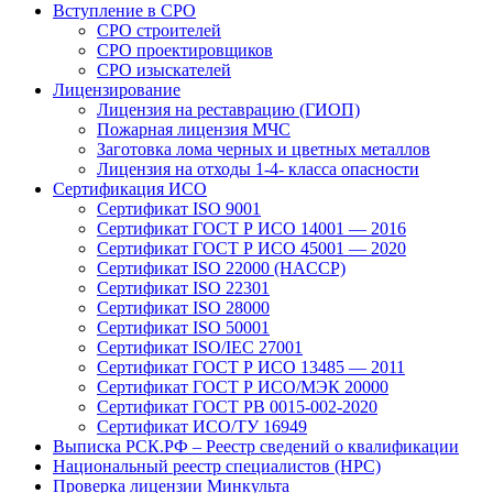
Вступление в СРО
СРО строителей
СРО проектировщиков
СРО изыскателей
Лицензирование
Лицензия на реставрацию (ГИОП)
Пожарная лицензия МЧС
Заготовка лома черных и цветных металлов
Лицензия на отходы 1-4- класса опасности
Сертификация ИСО
Сертификат ISO 9001
Сертификат ГОСТ Р ИСО 14001 — 2016
Сертификат ГОСТ Р ИСО 45001 — 2020
Сертификат ISO 22000 (HACCP)
Сертификат ISO 22301
Сертификат ISO 28000
Сертификат ISO 50001
Сертификат ISO/IEC 27001
Сертификат ГОСТ Р ИСО 13485 — 2011
Сертификат ГОСТ Р ИСО/МЭК 20000
Сертификат ГОСТ РВ 0015-002-2020
Сертификат ИСО/ТУ 16949
Выписка РСК.РФ – Реестр сведений о квалификации
Национальный реестр специалистов (НРС)
Проверка лицензии Минкульта