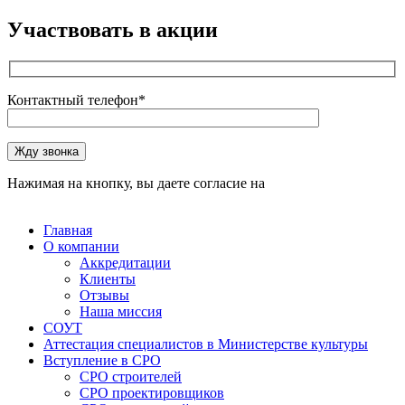
Участвовать в акции
Контактный телефон*
Оставьте это поле пустым.
Жду звонка
Нажимая на кнопку, вы даете согласие на
обработку
персональных данных
Главная
О компании
Аккредитации
Клиенты
Отзывы
Наша миссия
СОУТ
Аттестация специалистов в Министерстве культуры
Вступление в СРО
СРО строителей
СРО проектировщиков