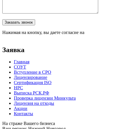
Оставьте это поле пустым.
Заказать звонок
Нажимая на кнопку, вы даете согласие на
обработку
персональных данных
Заявка
Главная
СОУТ
Вступление в СРО
Лицензирование
Сертификация ISO
НРС
Выписка РСК.РФ
Проверка лицензии Минкульта
Лицензия на отходы
Акции
Контакты
На страже Вашего бизнеса
Ваш регион:
Нижний Новгород