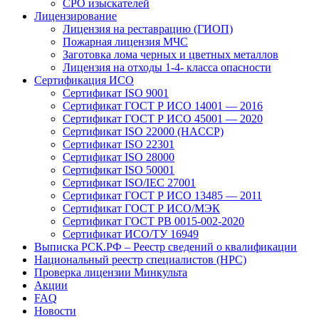
СРО изыскателей
Лицензирование
Лицензия на реставрацию (ГИОП)
Пожарная лицензия МЧС
Заготовка лома черных и цветных металлов
Лицензия на отходы 1-4- класса опасности
Сертификация ИСО
Сертификат ISO 9001
Сертификат ГОСТ Р ИСО 14001 — 2016
Сертификат ГОСТ Р ИСО 45001 — 2020
Сертификат ISO 22000 (HACCP)
Сертификат ISO 22301
Сертификат ISO 28000
Сертификат ISO 50001
Сертификат ISO/IEC 27001
Сертификат ГОСТ Р ИСО 13485 — 2011
Сертификат ГОСТ Р ИСО/МЭК
Сертификат ГОСТ РВ 0015-002-2020
Сертификат ИСО/ТУ 16949
Выписка РСК.РФ – Реестр сведений о квалификации
Национальный реестр специалистов (НРС)
Проверка лицензии Минкульта
Акции
FAQ
Новости