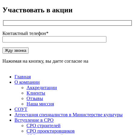
Участвовать в акции
Контактный телефон*
Оставьте это поле пустым.
Жду звонка
Нажимая на кнопку, вы даете согласие на
обработку
персональных данных
Главная
О компании
Аккредитации
Клиенты
Отзывы
Наша миссия
СОУТ
Аттестация специалистов в Министерстве культуры
Вступление в СРО
СРО строителей
СРО проектировщиков