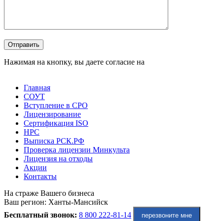
Оставьте это поле пустым.
Отправить
Нажимая на кнопку, вы даете согласие на
обработку
персональных данных
Главная
СОУТ
Вступление в СРО
Лицензирование
Сертификация ISO
НРС
Выписка РСК.РФ
Проверка лицензии Минкульта
Лицензия на отходы
Акции
Контакты
На страже Вашего бизнеса
Ваш регион:
Ханты-Мансийск
Бесплатный звонок:
8 800 222-81-14
перезвоните мне