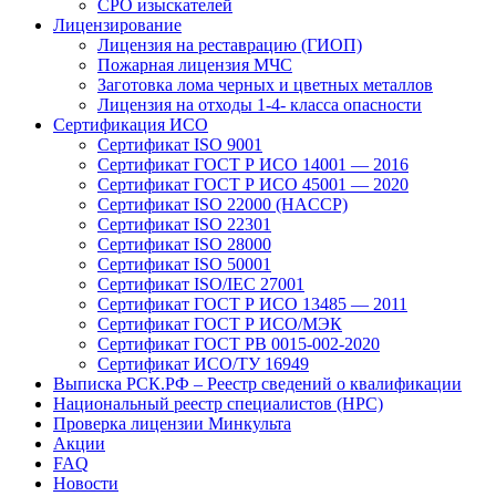
СРО изыскателей
Лицензирование
Лицензия на реставрацию (ГИОП)
Пожарная лицензия МЧС
Заготовка лома черных и цветных металлов
Лицензия на отходы 1-4- класса опасности
Сертификация ИСО
Сертификат ISO 9001
Сертификат ГОСТ Р ИСО 14001 — 2016
Сертификат ГОСТ Р ИСО 45001 — 2020
Сертификат ISO 22000 (HACCP)
Сертификат ISO 22301
Сертификат ISO 28000
Сертификат ISO 50001
Сертификат ISO/IEC 27001
Сертификат ГОСТ Р ИСО 13485 — 2011
Сертификат ГОСТ Р ИСО/МЭК
Сертификат ГОСТ РВ 0015-002-2020
Сертификат ИСО/ТУ 16949
Выписка РСК.РФ – Реестр сведений о квалификации
Национальный реестр специалистов (НРС)
Проверка лицензии Минкульта
Акции
FAQ
Новости