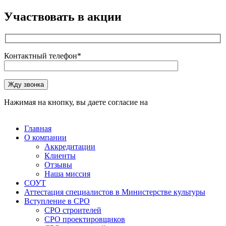
Участвовать в акции
Контактный телефон*
Оставьте это поле пустым.
Жду звонка
Нажимая на кнопку, вы даете согласие на
обработку
персональных данных
Главная
О компании
Аккредитации
Клиенты
Отзывы
Наша миссия
СОУТ
Аттестация специалистов в Министерстве культуры
Вступление в СРО
СРО строителей
СРО проектировщиков