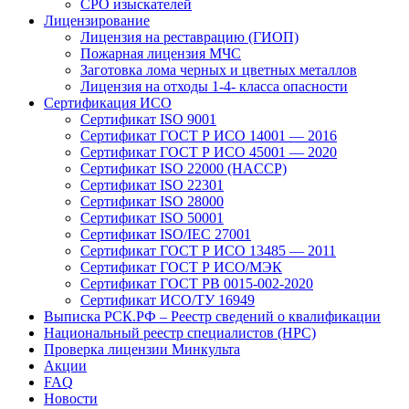
СРО изыскателей
Лицензирование
Лицензия на реставрацию (ГИОП)
Пожарная лицензия МЧС
Заготовка лома черных и цветных металлов
Лицензия на отходы 1-4- класса опасности
Сертификация ИСО
Сертификат ISO 9001
Сертификат ГОСТ Р ИСО 14001 — 2016
Сертификат ГОСТ Р ИСО 45001 — 2020
Сертификат ISO 22000 (HACCP)
Сертификат ISO 22301
Сертификат ISO 28000
Сертификат ISO 50001
Сертификат ISO/IEC 27001
Сертификат ГОСТ Р ИСО 13485 — 2011
Сертификат ГОСТ Р ИСО/МЭК
Сертификат ГОСТ РВ 0015-002-2020
Сертификат ИСО/ТУ 16949
Выписка РСК.РФ – Реестр сведений о квалификации
Национальный реестр специалистов (НРС)
Проверка лицензии Минкульта
Акции
FAQ
Новости