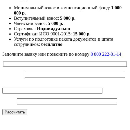
Минимальный взнос в компенсационный фонд:
1 000
000 р.
Вступительный взнос:
5 000 р.
Членский взнос:
5 000 р.
Страховка:
Индивидуально
Сертификат ИСО 9001-2015:
15 000 р.
Услуги по подготовке пакета документов и штата
сотрудников:
бесплатно
Заполните заявку или позвоните по номеру
8 800 222-81-14
Ваше Имя*
Контактный телефон*
E-mail*
Оставьте это поле пустым.
Рассчитать
Нажимая на кнопку, вы даете согласие на
обработку
персональных данных