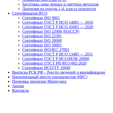
Заготовка лома черных и цветных металлов
Лицензия на отходы 1-4- класса опасности
Сертификация ИСО
Сертификат ISO 9001
Сертификат ГОСТ Р ИСО 14001 — 2016
Сертификат ГОСТ Р ИСО 45001 — 2020
Сертификат ISO 22000 (HACCP)
Сертификат ISO 22301
Сертификат ISO 28000
Сертификат ISO 50001
Сертификат ISO/IEC 27001
Сертификат ГОСТ Р ИСО 13485 — 2011
Сертификат ГОСТ Р ИСО/МЭК 20000
Сертификат ГОСТ РВ 0015-002-2020
Сертификат ИСО/ТУ 16949
Выписка РСК.РФ – Реестр сведений о квалификации
Национальный реестр специалистов (НРС)
Проверка лицензии Минкульта
Акции
Контакты