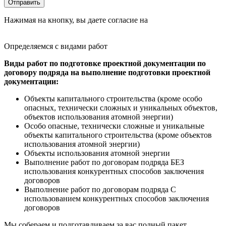
Оставьте это поле пустым.
Отправить
Нажимая на кнопку, вы даете согласие на
обработку
персональных данных
Определяемся с
видами
работ
Виды работ по подготовке проектной документации по
договору подряда на выполнение подготовки проектной
документации:
Объекты капитального строительства (кроме особо
опасных, технически сложных и уникальных объектов,
объектов использования атомной энергии)
Особо опасные, технически сложные и уникальные
объекты капитального строительства (кроме объектов
использования атомной энергии)
Объекты использования атомной энергии
Выполнение работ по договорам подряда БЕЗ
использования конкурентных способов заключения
договоров
Выполнение работ по договорам подряда С
использованием конкурентных способов заключения
договоров
Мы собераем и подготавливаем за вас полный пакет