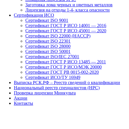
Заготовка лома черных и цветных металлов
Лицензия на отходы 1-4- класса опасности
Сертификация ИСО
Сертификат ISO 9001
Сертификат ГОСТ Р ИСО 14001 — 2016
Сертификат ГОСТ Р ИСО 45001 — 2020
Сертификат ISO 22000 (HACCP)
Сертификат ISO 22301
Сертификат ISO 28000
Сертификат ISO 50001
Сертификат ISO/IEC 27001
Сертификат ГОСТ Р ИСО 13485 — 2011
Сертификат ГОСТ Р ИСО/МЭК 20000
Сертификат ГОСТ РВ 0015-002-2020
Сертификат ИСО/ТУ 16949
Выписка РСК.РФ – Реестр сведений о квалификации
Национальный реестр специалистов (НРС)
Проверка лицензии Минкульта
Акции
Контакты