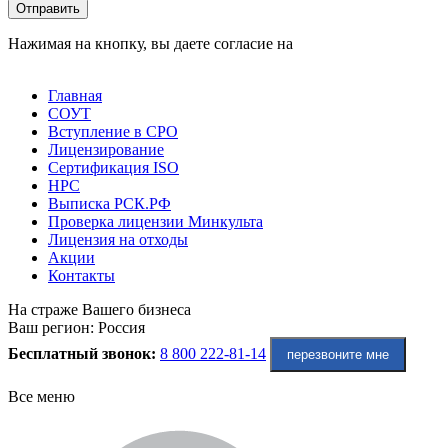
Оставьте это поле пустым.
Отправить
Нажимая на кнопку, вы даете согласие на
обработку
персональных данных
Главная
СОУТ
Вступление в СРО
Лицензирование
Сертификация ISO
НРС
Выписка РСК.РФ
Проверка лицензии Минкульта
Лицензия на отходы
Акции
Контакты
На страже Вашего бизнеса
Ваш регион:
Россия
Бесплатный звонок:
8 800 222-81-14
перезвоните мне
Все меню