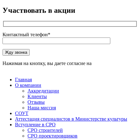
Участвовать в акции
Контактный телефон*
Оставьте это поле пустым.
Жду звонка
Нажимая на кнопку, вы даете согласие на
обработку
персональных данных
Главная
О компании
Аккредитации
Клиенты
Отзывы
Наша миссия
СОУТ
Аттестация специалистов в Министерстве культуры
Вступление в СРО
СРО строителей
СРО проектировщиков