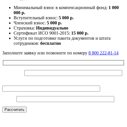
Минимальный взнос в компенсационный фонд:
1 000
000 р.
Вступительный взнос:
5 000 р.
Членский взнос:
5 000 р.
Страховка:
Индивидуально
Сертификат ИСО 9001-2015:
15 000 р.
Услуги по подготовке пакета документов и штата
сотрудников:
бесплатно
Заполните заявку или позвоните по номеру
8 800 222-81-14
Ваше Имя*
Контактный телефон*
E-mail*
Оставьте это поле пустым.
Рассчитать
Нажимая на кнопку, вы даете согласие на
обработку
персональных данных