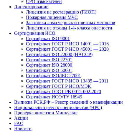
СРО изыскателей
Лицензирование
Лицензия на реставрацию (ГИОП)
Пожарная лицензия МЧС
Заготовка лома черных и цветных металлов
Лицензия на отходы 1-4- класса опасности
Сертификация ИСО
Сертификат ISO 9001
Сертификат ГОСТ Р ИСО 14001 — 2016
Сертификат ГОСТ Р ИСО 45001 — 2020
Сертификат ISO 22000 (HACCP)
Сертификат ISO 22301
Сертификат ISO 28000
Сертификат ISO 50001
Сертификат ISO/IEC 27001
Сертификат ГОСТ Р ИСО 13485 — 2011
Сертификат ГОСТ Р ИСО/МЭК
Сертификат ГОСТ РВ 0015-002-2020
Сертификат ИСО/ТУ 16949
Выписка РСК.РФ – Реестр сведений о квалификации
Национальный реестр специалистов (НРС)
Проверка лицензии Минкульта
Акции
FAQ
Новости