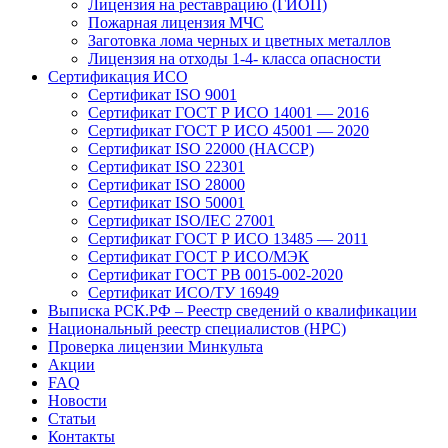
Лицензия на реставрацию (ГИОП)
Пожарная лицензия МЧС
Заготовка лома черных и цветных металлов
Лицензия на отходы 1-4- класса опасности
Сертификация ИСО
Сертификат ISO 9001
Сертификат ГОСТ Р ИСО 14001 — 2016
Сертификат ГОСТ Р ИСО 45001 — 2020
Сертификат ISO 22000 (HACCP)
Сертификат ISO 22301
Сертификат ISO 28000
Сертификат ISO 50001
Сертификат ISO/IEC 27001
Сертификат ГОСТ Р ИСО 13485 — 2011
Сертификат ГОСТ Р ИСО/МЭК
Сертификат ГОСТ РВ 0015-002-2020
Сертификат ИСО/ТУ 16949
Выписка РСК.РФ – Реестр сведений о квалификации
Национальный реестр специалистов (НРС)
Проверка лицензии Минкульта
Акции
FAQ
Новости
Статьи
Контакты