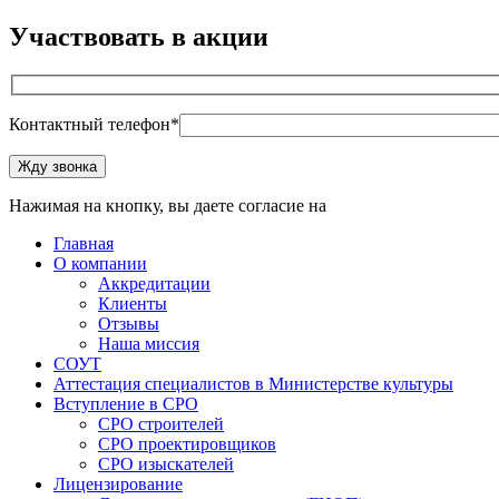
Участвовать в акции
Контактный телефон*
Оставьте это поле пустым.
Жду звонка
Нажимая на кнопку, вы даете согласие на
обработку персональ
Главная
О компании
Аккредитации
Клиенты
Отзывы
Наша миссия
СОУТ
Аттестация специалистов в Министерстве культуры
Вступление в СРО
СРО строителей
СРО проектировщиков
СРО изыскателей
Лицензирование