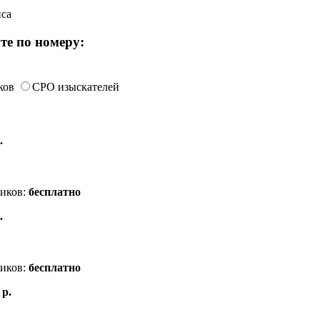
иса
те по номеру:
ков
СРО изыскателей
.
ников:
бесплатно
.
ников:
бесплатно
 р.