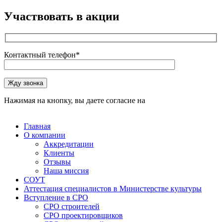
Участвовать в акции
Контактный телефон*
Оставьте это поле пустым.
Жду звонка
Нажимая на кнопку, вы даете согласие на
обработку
персональных данных
Главная
О компании
Аккредитации
Клиенты
Отзывы
Наша миссия
СОУТ
Аттестация специалистов в Министерстве культуры
Вступление в СРО
СРО строителей
СРО проектировщиков