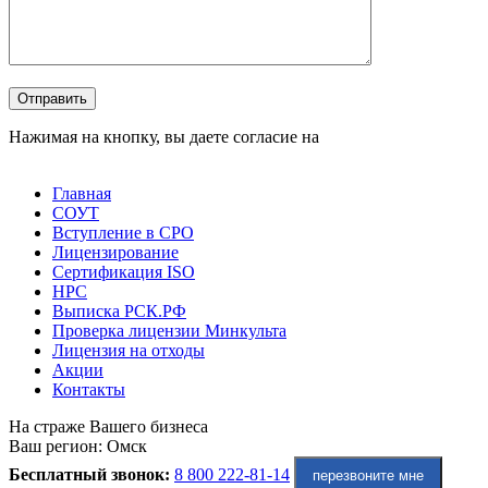
Оставьте это поле пустым.
Отправить
Нажимая на кнопку, вы даете согласие на
обработку
персональных данных
Главная
СОУТ
Вступление в СРО
Лицензирование
Сертификация ISO
НРС
Выписка РСК.РФ
Проверка лицензии Минкульта
Лицензия на отходы
Акции
Контакты
На страже Вашего бизнеса
Ваш регион:
Омск
Бесплатный звонок:
8 800 222-81-14
перезвоните мне