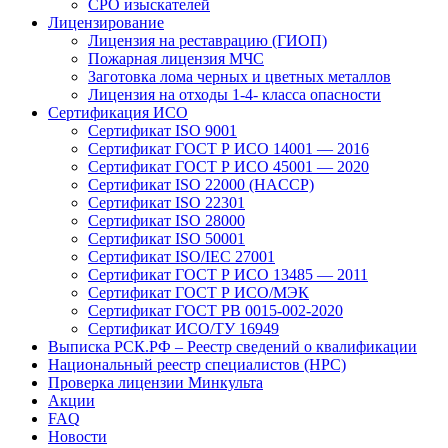
СРО изыскателей
Лицензирование
Лицензия на реставрацию (ГИОП)
Пожарная лицензия МЧС
Заготовка лома черных и цветных металлов
Лицензия на отходы 1-4- класса опасности
Сертификация ИСО
Сертификат ISO 9001
Сертификат ГОСТ Р ИСО 14001 — 2016
Сертификат ГОСТ Р ИСО 45001 — 2020
Сертификат ISO 22000 (HACCP)
Сертификат ISO 22301
Сертификат ISO 28000
Сертификат ISO 50001
Сертификат ISO/IEC 27001
Сертификат ГОСТ Р ИСО 13485 — 2011
Сертификат ГОСТ Р ИСО/МЭК
Сертификат ГОСТ РВ 0015-002-2020
Сертификат ИСО/ТУ 16949
Выписка РСК.РФ – Реестр сведений о квалификации
Национальный реестр специалистов (НРС)
Проверка лицензии Минкульта
Акции
FAQ
Новости