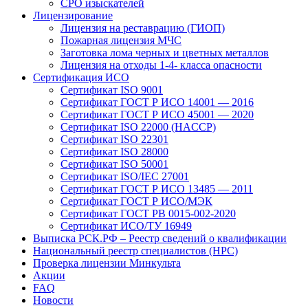
СРО изыскателей
Лицензирование
Лицензия на реставрацию (ГИОП)
Пожарная лицензия МЧС
Заготовка лома черных и цветных металлов
Лицензия на отходы 1-4- класса опасности
Сертификация ИСО
Сертификат ISO 9001
Сертификат ГОСТ Р ИСО 14001 — 2016
Сертификат ГОСТ Р ИСО 45001 — 2020
Сертификат ISO 22000 (HACCP)
Сертификат ISO 22301
Сертификат ISO 28000
Сертификат ISO 50001
Сертификат ISO/IEC 27001
Сертификат ГОСТ Р ИСО 13485 — 2011
Сертификат ГОСТ Р ИСО/МЭК
Сертификат ГОСТ РВ 0015-002-2020
Сертификат ИСО/ТУ 16949
Выписка РСК.РФ – Реестр сведений о квалификации
Национальный реестр специалистов (НРС)
Проверка лицензии Минкульта
Акции
FAQ
Новости