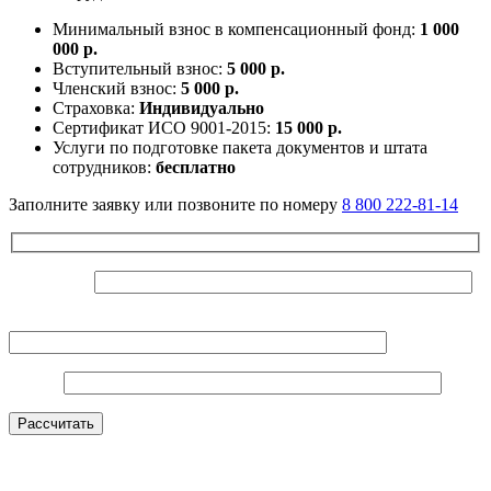
Минимальный взнос в компенсационный фонд:
1 000
000 р.
Вступительный взнос:
5 000 р.
Членский взнос:
5 000 р.
Страховка:
Индивидуально
Сертификат ИСО 9001-2015:
15 000 р.
Услуги по подготовке пакета документов и штата
сотрудников:
бесплатно
Заполните заявку или позвоните по номеру
8 800 222-81-14
Ваше Имя*
Контактный телефон*
E-mail*
Оставьте это поле пустым.
Рассчитать
Нажимая на кнопку, вы даете согласие на
обработку
персональных данных