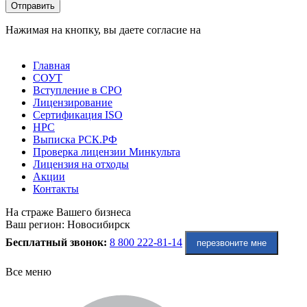
Оставьте это поле пустым.
Отправить
Нажимая на кнопку, вы даете согласие на
обработку
персональных данных
Главная
СОУТ
Вступление в СРО
Лицензирование
Сертификация ISO
НРС
Выписка РСК.РФ
Проверка лицензии Минкульта
Лицензия на отходы
Акции
Контакты
На страже Вашего бизнеса
Ваш регион:
Новосибирск
Бесплатный звонок:
8 800 222-81-14
перезвоните мне
Все меню