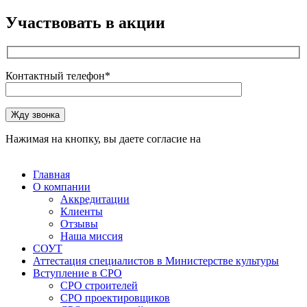
Участвовать в акции
Контактный телефон*
Оставьте это поле пустым.
Жду звонка
Нажимая на кнопку, вы даете согласие на
обработку
персональных данных
Главная
О компании
Аккредитации
Клиенты
Отзывы
Наша миссия
СОУТ
Аттестация специалистов в Министерстве культуры
Вступление в СРО
СРО строителей
СРО проектировщиков