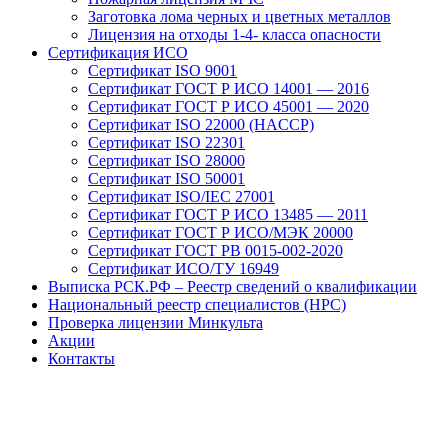
Заготовка лома черных и цветных металлов
Лицензия на отходы 1-4- класса опасности
Сертификация ИСО
Сертификат ISO 9001
Сертификат ГОСТ Р ИСО 14001 — 2016
Сертификат ГОСТ Р ИСО 45001 — 2020
Сертификат ISO 22000 (HACCP)
Сертификат ISO 22301
Сертификат ISO 28000
Сертификат ISO 50001
Сертификат ISO/IEC 27001
Сертификат ГОСТ Р ИСО 13485 — 2011
Сертификат ГОСТ Р ИСО/МЭК 20000
Сертификат ГОСТ РВ 0015-002-2020
Сертификат ИСО/ТУ 16949
Выписка РСК.РФ – Реестр сведений о квалификации
Национальный реестр специалистов (НРС)
Проверка лицензии Минкульта
Акции
Контакты