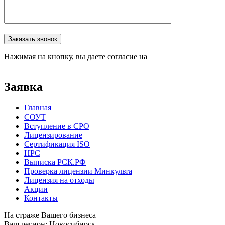
Оставьте это поле пустым.
Заказать звонок
Нажимая на кнопку, вы даете согласие на
обработку
персональных данных
Заявка
Главная
СОУТ
Вступление в СРО
Лицензирование
Сертификация ISO
НРС
Выписка РСК.РФ
Проверка лицензии Минкульта
Лицензия на отходы
Акции
Контакты
На страже Вашего бизнеса
Ваш регион:
Новосибирск