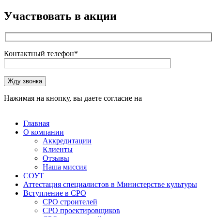
Участвовать в акции
Контактный телефон*
Оставьте это поле пустым.
Жду звонка
Нажимая на кнопку, вы даете согласие на
обработку
персональных данных
Главная
О компании
Аккредитации
Клиенты
Отзывы
Наша миссия
СОУТ
Аттестация специалистов в Министерстве культуры
Вступление в СРО
СРО строителей
СРО проектировщиков