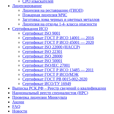
СРО изыскателей
Лицензирование
Лицензия на реставрацию (ГИОП)
Пожарная лицензия МЧС
Заготовка лома черных и цветных металлов
Лицензия на отходы 1-4- класса опасности
Сертификация ИСО
Сертификат ISO 9001
Сертификат ГОСТ Р ИСО 14001 — 2016
Сертификат ГОСТ Р ИСО 45001 — 2020
Сертификат ISO 22000 (HACCP)
Сертификат ISO 22301
Сертификат ISO 28000
Сертификат ISO 50001
Сертификат ISO/IEC 27001
Сертификат ГОСТ Р ИСО 13485 — 2011
Сертификат ГОСТ Р ИСО/МЭК
Сертификат ГОСТ РВ 0015-002-2020
Сертификат ИСО/ТУ 16949
Выписка РСК.РФ – Реестр сведений о квалификации
Национальный реестр специалистов (НРС)
Проверка лицензии Минкульта
Акции
FAQ
Новости