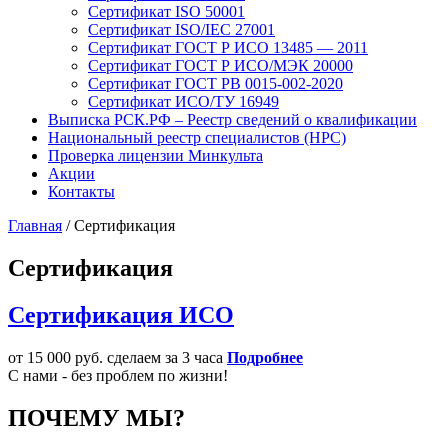
Сертификат ISO 50001
Сертификат ISO/IEC 27001
Сертификат ГОСТ Р ИСО 13485 — 2011
Сертификат ГОСТ Р ИСО/МЭК 20000
Сертификат ГОСТ РВ 0015-002-2020
Сертификат ИСО/ТУ 16949
Выписка РСК.РФ – Реестр сведений о квалификации
Национальный реестр специалистов (НРС)
Проверка лицензии Минкульта
Акции
Контакты
Главная
/
Сертификация
Сертификация
Сертификация ИСО
от 15 000 руб.
сделаем за 3 часа
Подробнее
C нами - без проблем по жизни!
ПОЧЕМУ МЫ?